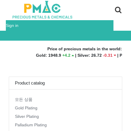
Sign in
Price of precious metals in the world:
Gold
:
1948.9
+
4.2
|
Silver
:
26.72
-
0.31
|
Platinum
:
9
Product catalog
모든 상품
Gold Plating
Silver Plating
Palladium Plating