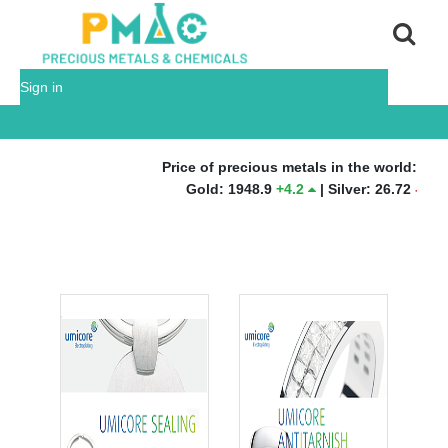
Sign in
Price of precious metals in the world:
Gold
:
1948.9
+
4.2
|
Silver
:
26.72
-
0.31