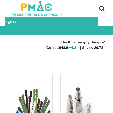
Sign in
Giá Kim loại quý thế giới:
Gold
:
1948.9
+
4.2
|
Silver
:
26.72
-
0.31