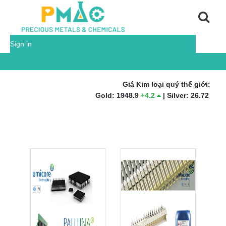
Sign in
Giá Kim loại quý thế giới:
Gold
:
1948.9
+
4.2
|
Silver
:
26.72
-
0.31