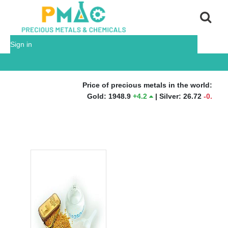
Sign in
Price of precious metals in the world:
Gold
:
1948.9
+
4.2
|
Silver
:
26.72
-
0.31
|