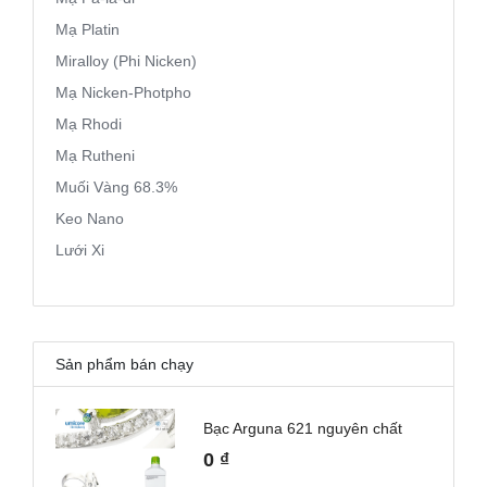
Mạ Platin
Miralloy (Phi Nicken)
Mạ Nicken-Photpho
Mạ Rhodi
Mạ Rutheni
Muối Vàng 68.3%
Keo Nano
Lưới Xi
Sản phẩm bán chạy
Bạc Arguna 621 nguyên chất
0
₫