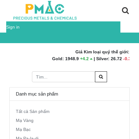
Sign in
Giá Kim loại quý thế giới:
Gold
:
1948.9
+
4.2
|
Silver
:
26.72
-
0.31
|
Pl
Danh mục sản phẩm
Tất cả Sản phẩm
Mạ Vàng
Mạ Bạc
Mạ Pa-la-di